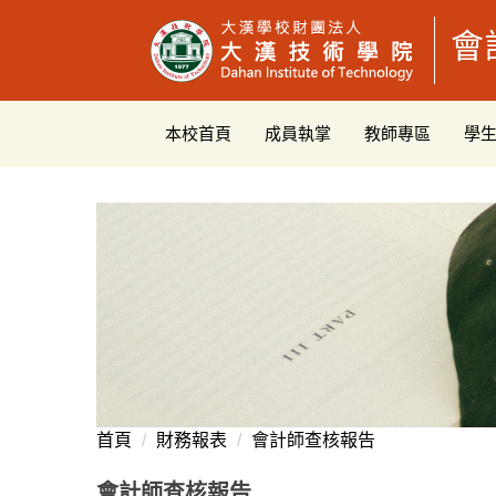
跳
會
到
主
要
內
本校首頁
成員執掌
教師專區
學
容
區
首頁
財務報表
會計師查核報告
會計師查核報告