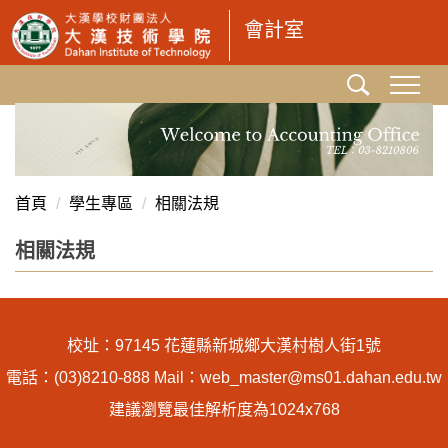
跳
會計室
到
主
要
內
容
區
首頁
學生專區
相關法規
相關法規
校址：97145 花蓮縣新城鄉大漢村樹人街1號
電話：(03)8210-888 Mail：web_master@ms01.dahan.edu.tw
建議瀏覽最佳解析度為1024x768